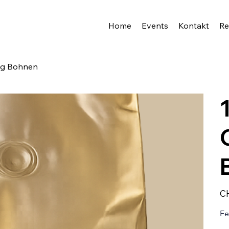
Home
Events
Kontakt
Re
 g Bohnen
Prei
CH
Fe